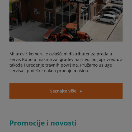
Milurović komerc je ovlašćeni distributer za prodaju i
servis Kubota mašina za: građevinarstvo, poljoprivredu, a
takođe i uređenje travnih površina. Pružamo usluge
servisa i podrške nakon prodaje mašina.
Saznajte više
Promocije i novosti