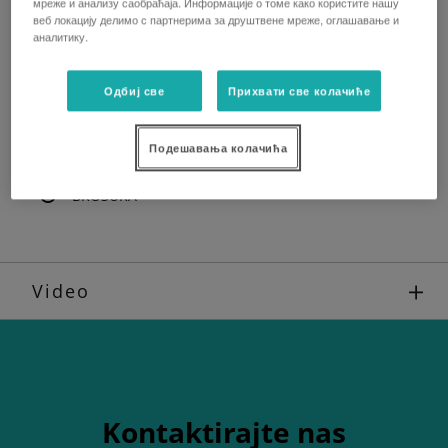
koji ima mogucnost hidraulicnog kipovanja.
мреже и анализу саобраћаја. Информације о томе како користите нашу
веб локацију делимо с партнерима за друштвене мреже, оглашавање и
Gde god zelite da idete i sta god zelite da radite RTV-
аналитику.
X1110 je nepobedivi izbor za vas.
Одбиј све
Прихвати све колачиће
ZAHTEVAJTE PONUDU
Подешавања колачића
BROŠURA
Video
Kontaktirajte nas