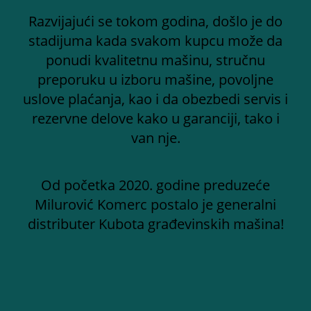
Razvijajući se tokom godina, došlo je do
stadijuma kada svakom kupcu može da
ponudi kvalitetnu mašinu, stručnu
preporuku u izboru mašine, povoljne
uslove plaćanja, kao i da obezbedi servis i
rezervne delove kako u garanciji, tako i
van nje.
Od početka 2020. godine preduzeće
Milurović Komerc postalo je generalni
distributer Kubota građevinskih mašina!