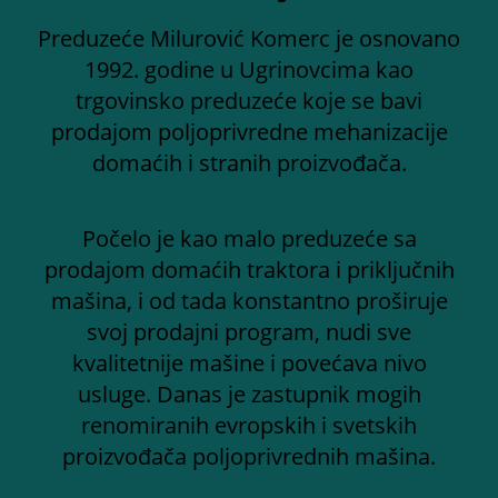
Preduzeće Milurović Komerc je osnovano
1992. godine u Ugrinovcima kao
trgovinsko preduzeće koje se bavi
prodajom poljoprivredne mehanizacije
domaćih i stranih proizvođača.
Počelo je kao malo preduzeće sa
prodajom domaćih traktora i priključnih
mašina, i od tada konstantno proširuje
svoj prodajni program, nudi sve
kvalitetnije mašine i povećava nivo
usluge. Danas je zastupnik mogih
renomiranih evropskih i svetskih
proizvođača poljoprivrednih mašina.