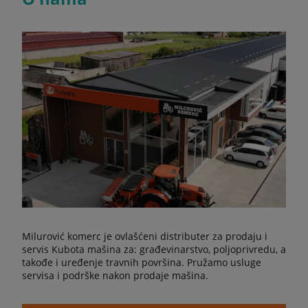
Milurović komerc je ovlašćeni distributer za prodaju i
servis Kubota mašina za: građevinarstvo, poljoprivredu, a
takođe i uređenje travnih površina. Pružamo usluge
servisa i podrške nakon prodaje mašina.