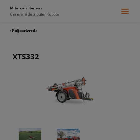
Milurovic Komerc
Generalni distributer Kubota
‹ Poljoprivreda
XTS332