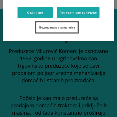
Одбиј све
Прихвати све колачиће
Подешавања колачића
Kontaktirajte nas
Preduzeće Milurović Komerc je osnovano
1992. godine u Ugrinovcima kao
trgovinsko preduzeće koje se bavi
prodajom poljoprivredne mehanizacije
domaćih i stranih proizvođača.
Počelo je kao malo preduzeće sa
prodajom domaćih traktora i priključnih
mašina, i od tada konstantno proširuje