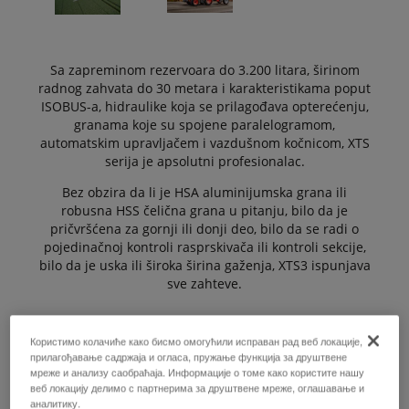
Sa zapreminom rezervoara do 3.200 litara, širinom
radnog zahvata do 30 metara i karakteristikama poput
ISOBUS-a, hidraulike koja se prilagođava opterećenju,
granama koje su spojene paralelogramom,
automatskim upravljačem i vazdušnom kočnicom, XTS
serija je apsolutni profesionalac.
Bez obzira da li je HSA aluminijumska grana ili
robusna HSS čelična grana u pitanju, bilo da je
pričvršćena za gornji ili donji deo, bilo da se radi o
pojedinačnoj kontroli rasprskivača ili kontroli sekcije,
bilo da je uska ili široka širina gaženja, XTS3 ispunjava
sve zahteve.
Користимо колачиће како бисмо омогућили исправан рад веб локације,
ZAHTEVAJTE PONUDU
прилагођавање садржаја и огласа, пружање функција за друштвене
мреже и анализу саобраћаја. Информације о томе како користите нашу
веб локацију делимо с партнерима за друштвене мреже, оглашавање и
аналитику.