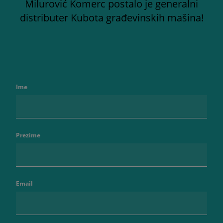
Milurović Komerc postalo je generalni
distributer Kubota građevinskih mašina!
Ime
Prezime
Email