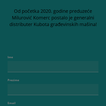
Od početka 2020. godine preduzeće
Milurović Komerc postalo je generalni
distributer Kubota građevinskih mašina!
Ime
Prezime
Email