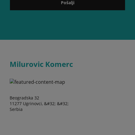
Pošalji
Milurovic Komerc
Beogradska 32
11277 Ugrinovci, &#32; &#32;
Serbia