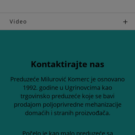
Video
Kontaktirajte nas
Preduzeće Milurović Komerc je osnovano
1992. godine u Ugrinovcima kao
trgovinsko preduzeće koje se bavi
prodajom poljoprivredne mehanizacije
domaćih i stranih proizvođača.
Počelo je kao malo preduzeće sa