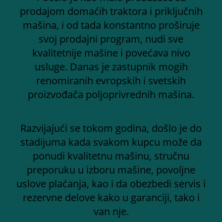
prodajom domaćih traktora i priključnih
mašina, i od tada konstantno proširuje
svoj prodajni program, nudi sve
kvalitetnije mašine i povećava nivo
usluge. Danas je zastupnik mogih
renomiranih evropskih i svetskih
proizvođača poljoprivrednih mašina.
Razvijajući se tokom godina, došlo je do
stadijuma kada svakom kupcu može da
ponudi kvalitetnu mašinu, stručnu
preporuku u izboru mašine, povoljne
uslove plaćanja, kao i da obezbedi servis i
rezervne delove kako u garanciji, tako i
van nje.