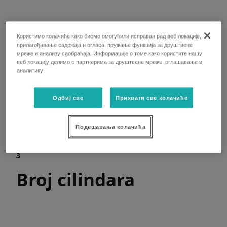
21.2
Користимо колачиће како бисмо омогућили исправан рад веб локације,
прилагођавање садржаја и огласа, пружање функција за друштвене
Snaga motora KS
мреже и анализу саобраћаја. Информације о томе како користите нашу
веб локацију делимо с партнерима за друштвене мреже, оглашавање и
аналитику.
Одбиј све
Прихвати све колачиће
Подешавања колачића
3
Broj cilindara