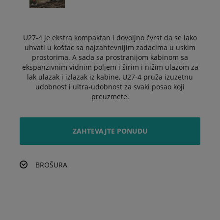
U27-4 je ekstra kompaktan i dovoljno čvrst da se lako
uhvati u koštac sa najzahtevnijim zadacima u uskim
prostorima. A sada sa prostranijom kabinom sa
ekspanzivnim vidnim poljem i širim i nižim ulazom za
lak ulazak i izlazak iz kabine, U27-4 pruža izuzetnu
udobnost i ultra-udobnost za svaki posao koji
preuzmete.
ZAHTEVAJTE PONUDU
BROŠURA