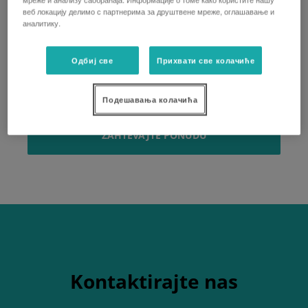
веб локацију делимо с партнерима за друштвене мреже, оглашавање и
• Precizna kontrola dubine
аналитику.
• Radni ugao opruga se može podesiti od 50 do 90
stepeni
Одбиј све
Прихвати све колачиће
• Ram se sastoji od 3 segmenta za idealno
prilagođavanje zemljištu
Подешавања колачића
ZAHTEVAJTE PONUDU
Kontaktirajte nas