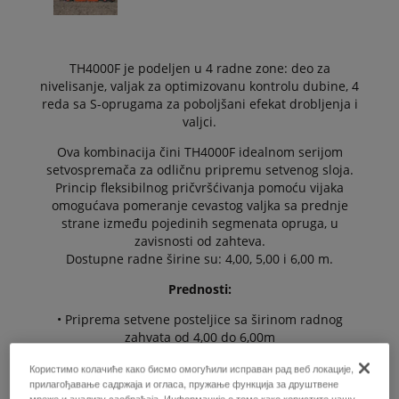
TH4000F je podeljen u 4 radne zone: deo za
nivelisanje, valjak za optimizovanu kontrolu dubine, 4
reda sa S-oprugama za poboljšani efekat drobljenja i
valjci.
Ova kombinacija čini TH4000F idealnom serijom
setvospremača za odličnu pripremu setvenog sloja.
Princip fleksibilnog pričvršćivanja pomoću vijaka
omogućava pomeranje cevastog valjka sa prednje
strane između pojedinih segmenata opruga, u
zavisnosti od zahteva.
Dostupne radne širine su: 4,00, 5,00 i 6,00 m.
Prednosti:
• Priprema setvene posteljice sa širinom radnog
zahvata od 4,00 do 6,00m
• Idealno za pripremu zemljišta za šećernu repu,
Користимо колачиће како бисмо омогућили исправан рад веб локације,
прилагођавање садржаја и огласа, пружање функција за друштвене
krompir i povrće.
мреже и анализу саобраћаја. Информације о томе како користите нашу