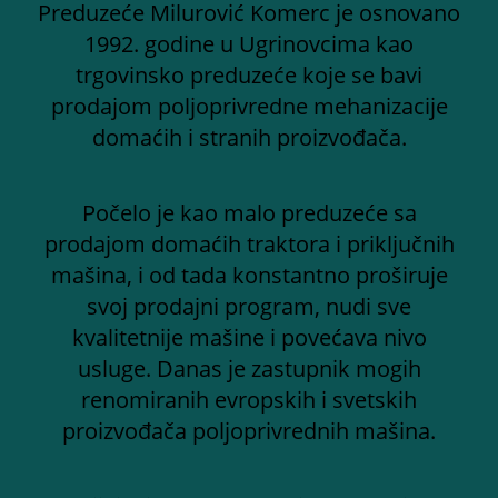
Preduzeće Milurović Komerc je osnovano
1992. godine u Ugrinovcima kao
trgovinsko preduzeće koje se bavi
prodajom poljoprivredne mehanizacije
domaćih i stranih proizvođača.
Počelo je kao malo preduzeće sa
prodajom domaćih traktora i priključnih
mašina, i od tada konstantno proširuje
svoj prodajni program, nudi sve
kvalitetnije mašine i povećava nivo
usluge. Danas je zastupnik mogih
renomiranih evropskih i svetskih
proizvođača poljoprivrednih mašina.