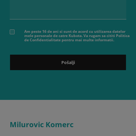
Am peste 16 de ani si sunt de acord cu utilizarea datelor
mele personale de catre Kubota. Va rugam sa cititi Politica
de Confidentialitate pentru mai multe informatii.
Pošalji
Milurovic Komerc