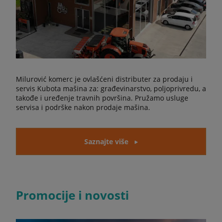
Milurović komerc je ovlašćeni distributer za prodaju i
servis Kubota mašina za: građevinarstvo, poljoprivredu, a
takođe i uređenje travnih površina. Pružamo usluge
servisa i podrške nakon prodaje mašina.
Saznajte više
Promocije i novosti