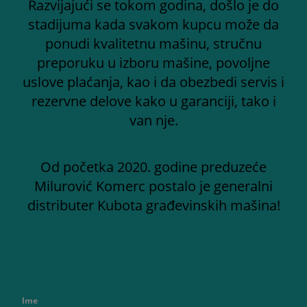
Razvijajući se tokom godina, došlo je do
stadijuma kada svakom kupcu može da
ponudi kvalitetnu mašinu, stručnu
preporuku u izboru mašine, povoljne
uslove plaćanja, kao i da obezbedi servis i
rezervne delove kako u garanciji, tako i
van nje.
Od početka 2020. godine preduzeće
Milurović Komerc postalo je generalni
distributer Kubota građevinskih mašina!
Ime