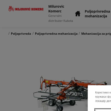
Milurovic
Komerc
Poljoprivredna
mehanizacija
Generalni
distributer Kubota
/
/
/
Poljoprivreda
Poljoprivredna mehanizacija
Mehanizacija za pr
Користимо к
пружање фун
локацију де