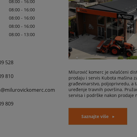
08:00 - 16:00
08:00 - 16:00
08:00 - 16:00
08:00 - 16:00
08:00 - 13:00
09 528
Milurović komerc je ovlašćeni dis
09 810
prodaju i servis Kubota mašina z
građevinarstvo, poljoprivredu, a t
a@milurovickomerc.com
uređenje travnih površina. Pruž
servisa i podrške nakon prodaje 
09 809
Saznajte više