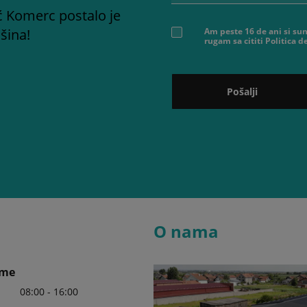
ć Komerc postalo je
šina!
Am peste 16 de ani si sun
rugam sa cititi Politica 
Pošalji
O nama
eme
08:00 - 16:00