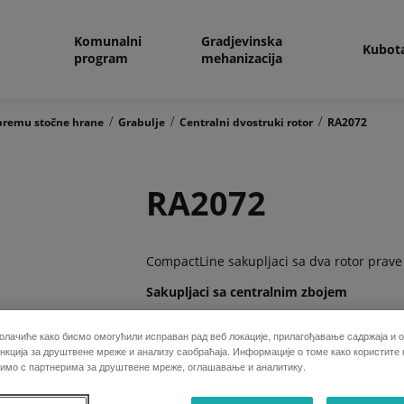
Komunalni
Gradjevinska
Kubot
program
mehanizacija
/
/
/
ipremu stočne hrane
Grabulje
Centralni dvostruki rotor
RA2072
RA2072
CompactLine sakupljaci sa dva rotor prave 
Sakupljaci sa centralnim zbojem
олачиће како бисмо омогућили исправан рад веб локације, прилагођавање садржаја и о
кција за друштвене мреже и анализу саобраћаја. Информације о томе како користите
Kubota ima ponudi jeftinije sakupljace sa 
лимо с партнерима за друштвене мреже, оглашавање и аналитику.
mogucnost da naprave jedan kvalitetan cent
noseni na jakom ramu koji obezbedjuje veli