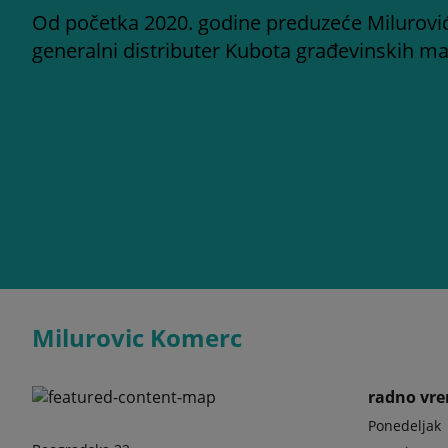
Od početka 2020. godine preduzeće Milurovi
generalni distributer Kubota građevinskih ma
Milurovic Komerc
radno vr
Ponedeljak