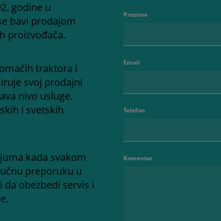
2. godine u
Prezime
se bavi prodajom
ih proizvođača.
Email
omaćih traktora i
iruje svoj prodajni
ava nivo usluge.
kih i svetskih
Telefon
adijuma kada svakom
Komentar
ručnu preporuku u
i da obezbedi servis i
e.