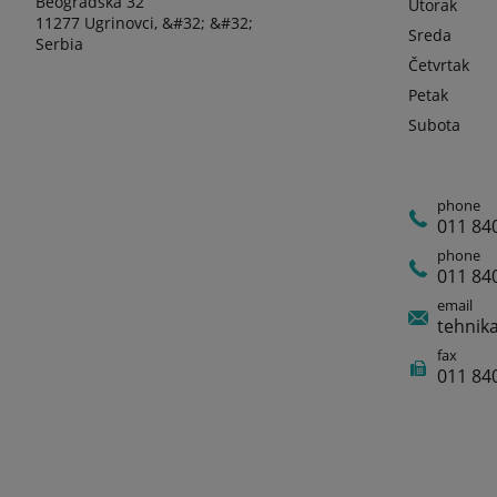
Beogradska 32
Utorak
11277 Ugrinovci, &#32; &#32;
Sreda
Serbia
Četvrtak
Petak
Subota
phone
011 84
phone
011 84
email
tehnik
fax
011 84