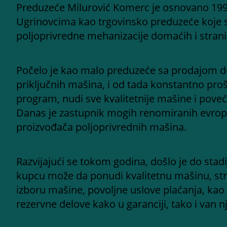
Preduzeće Milurović Komerc je osnovano 199
Ugrinovcima kao trgovinsko preduzeće koje 
poljoprivredne mehanizacije domaćih i stran
Počelo je kao malo preduzeće sa prodajom d
priključnih mašina, i od tada konstantno proš
program, nudi sve kvalitetnije mašine i poveć
Danas je zastupnik mogih renomiranih evrops
proizvođača poljoprivrednih mašina.
Razvijajući se tokom godina, došlo je do st
kupcu može da ponudi kvalitetnu mašinu, st
izboru mašine, povoljne uslove plaćanja, kao 
rezervne delove kako u garanciji, tako i van nj