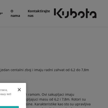
O
Kontaktirajte
a+
nama
nas
jedan centalni zboj i imaju radni zahvat od 6,2 do 7,8m
гласа,
 нашу веб
dva rotora i jakim ramom. Ovi sakupljaci imaju
ralni zboj sakupljajuci masu od 6,2 i 7,8m. Rotori su
ki radni vek masine. Karakteristike kao sto su upravljiva