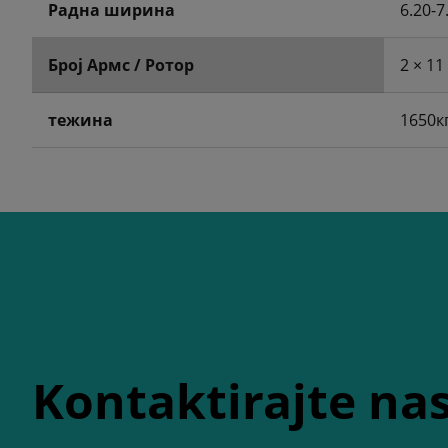
Радна ширина
6.20-7
Број Армс / Ротор
2 × 11
тежина
1650к
Kontaktirajte na