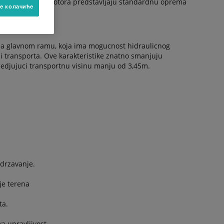
ulicno podizanje rotora predstavljaju standardnu oprema
е колачиће
4..
a glavnom ramu, koja ima mogucnost hidraulicnog
i transporta. Ove karakteristike znatno smanjuju
edjujuci transportnu visinu manju od 3,45m.
odrzavanje.
je terena
ta.
a upravljivost.