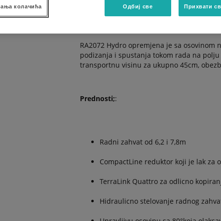
osovina, TerraLink Quattro sistem i hidra
ања колачића
Одбиј све
Прихвати св
na masinama ove serije izuzimajuci RA206
RA2072 Hydro opremjena je sa osovinom n
podizanja i spustanja tokom rada na polju 
transportnu visinu za ukupno 45cm, obezb
Prednosti;
:
Radni zahvat od 6,2 i 7,8m
CompactLine reduktor koji je lak za 
TerraLink Quattro za odlicno kopiran
Hidraulicno stelovanje radnog zahva
Upravljivu osovinu sa 80°koja olaksav