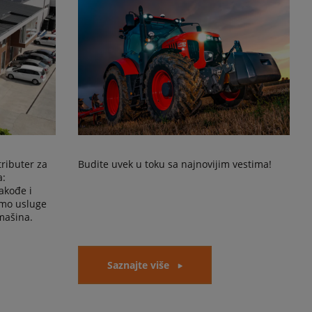
tributer za
Budite uvek u toku sa najnovijim vestima!
a:
akođe i
amo usluge
mašina.
Saznajte više