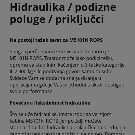
Hidraulika / podizne
poluge / priključci
Ne postoji težak teret za M5101N ROPS
Snaga i performanse za sve zadatke moto je
M5101N ROPS. Traktor može lako podići tešku
opremu sa stabilnim kačenjem u 3 tačke kategorije
II. 2.300 kg sile podizanja govori samo za sebe.
Svideće Vam se dodatna snaga dizanja u
operacijama gde je Vaš prethodni traktor dostigao
svoje performanse.
Povećana fleksibilnost hidraulike
Što se tiče hidraulike, imate izbor sa verzijom
kabine M5101N ROPS. Jer po želji možete
standardna dva hidraulična priključka na prednjoj i
zadnjoj strani traktora proširiti na po pet. Pomoću