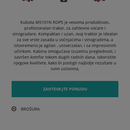
Kubota M5101N ROPS je veooma produktivan,
profesionalan trakor, za zahtevne voćare i
vinogradare. Kompaktan i uzan, ovaj traktor je idealan
za sve vrste zasada u voćnjacima i vinogradima, a
istovremeno je agilan , univerzalan, i sa impresivnim
učinkom. Kabina omogućava izuzetnu preglednost, i
savršen komfor tokom dugih radnih dana. Iskoristite
njegove kvalitete, kako bi postigli najbolje rezultate u
svim uslovima.
ZAHTEVAJTE PONUDU
BROŠURA