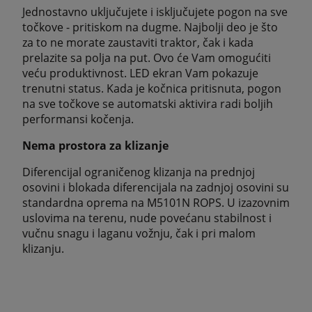
Jednostavno uključujete i isključujete pogon na sve
točkove - pritiskom na dugme. Najbolji deo je što
za to ne morate zaustaviti traktor, čak i kada
prelazite sa polja na put. Ovo će Vam omogućiti
veću produktivnost. LED ekran Vam pokazuje
trenutni status. Kada je kočnica pritisnuta, pogon
na sve točkove se automatski aktivira radi boljih
performansi kočenja.
Nema prostora za klizanje
Diferencijal ograničenog klizanja na prednjoj
osovini i blokada diferencijala na zadnjoj osovini su
standardna oprema na M5101N ROPS. U izazovnim
uslovima na terenu, nude povećanu stabilnost i
vučnu snagu i laganu vožnju, čak i pri malom
klizanju.