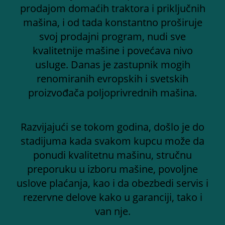
prodajom domaćih traktora i priključnih
mašina, i od tada konstantno proširuje
svoj prodajni program, nudi sve
kvalitetnije mašine i povećava nivo
usluge. Danas je zastupnik mogih
renomiranih evropskih i svetskih
proizvođača poljoprivrednih mašina.
Razvijajući se tokom godina, došlo je do
stadijuma kada svakom kupcu može da
ponudi kvalitetnu mašinu, stručnu
preporuku u izboru mašine, povoljne
uslove plaćanja, kao i da obezbedi servis i
rezervne delove kako u garanciji, tako i
van nje.