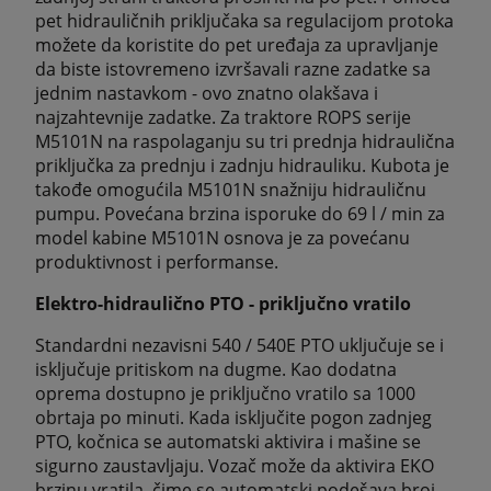
pet hidrauličnih priključaka sa regulacijom protoka
možete da koristite do pet uređaja za upravljanje
da biste istovremeno izvršavali razne zadatke sa
jednim nastavkom - ovo znatno olakšava i
najzahtevnije zadatke. Za traktore ROPS serije
M5101N na raspolaganju su tri prednja hidraulična
priključka za prednju i zadnju hidrauliku. Kubota je
takođe omogućila M5101N snažniju hidrauličnu
pumpu. Povećana brzina isporuke do 69 l / min za
model kabine M5101N osnova je za povećanu
produktivnost i performanse.
Elektro-hidraulično PTO - priključno vratilo
Standardni nezavisni 540 / 540E PTO uključuje se i
isključuje pritiskom na dugme. Kao dodatna
oprema dostupno je priključno vratilo sa 1000
obrtaja po minuti. Kada isključite pogon zadnjeg
PTO, kočnica se automatski aktivira i mašine se
sigurno zaustavljaju. Vozač može da aktivira EKO
brzinu vratila, čime se automatski podešava broj