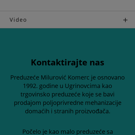
Video
Kontaktirajte nas
Preduzeće Milurović Komerc je osnovano
1992. godine u Ugrinovcima kao
trgovinsko preduzeće koje se bavi
prodajom poljoprivredne mehanizacije
domaćih i stranih proizvođača.
Počelo je kao malo preduzeće sa