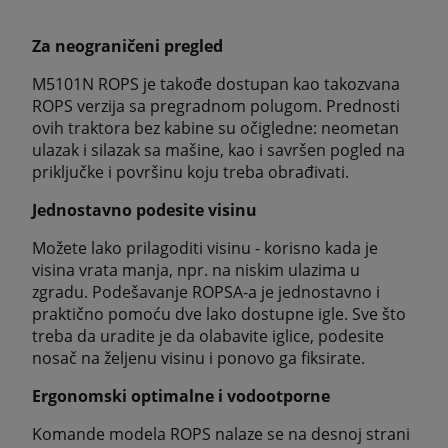
Za neograničeni pregled
M5101N ROPS je takođe dostupan kao takozvana
ROPS verzija sa pregradnom polugom. Prednosti
ovih traktora bez kabine su očigledne: neometan
ulazak i silazak sa mašine, kao i savršen pogled na
priključke i površinu koju treba obrađivati.
Jednostavno podesite visinu
Možete lako prilagoditi visinu - korisno kada je
visina vrata manja, npr. na niskim ulazima u
zgradu. Podešavanje ROPSA-a je jednostavno i
praktično pomoću dve lako dostupne igle. Sve što
treba da uradite je da olabavite iglice, podesite
nosač na željenu visinu i ponovo ga fiksirate.
Ergonomski optimalne i vodootporne
Komande modela ROPS nalaze se na desnoj strani