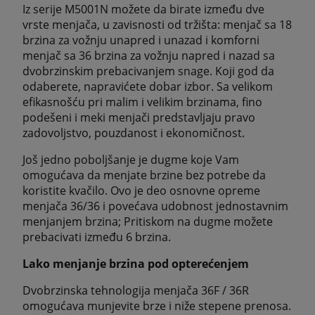
Iz serije M5001N možete da birate između dve
vrste menjača, u zavisnosti od tržišta: menjač sa 18
brzina za vožnju unapred i unazad i komforni
menjač sa 36 brzina za vožnju napred i nazad sa
dvobrzinskim prebacivanjem snage. Koji god da
odaberete, napravićete dobar izbor. Sa velikom
efikasnošću pri malim i velikim brzinama, fino
podešeni i meki menjači predstavljaju pravo
zadovoljstvo, pouzdanost i ekonomičnost.
Još jedno poboljšanje je dugme koje Vam
omogućava da menjate brzine bez potrebe da
koristite kvačilo. Ovo je deo osnovne opreme
menjača 36/36 i povećava udobnost jednostavnim
menjanjem brzina; Pritiskom na dugme možete
prebacivati između 6 brzina.
Lako menjanje brzina pod opterećenjem
Dvobrzinska tehnologija menjača 36F / 36R
omogućava munjevite brze i niže stepene prenosa.