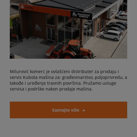
Milurović komerc je ovlašćeni distributer za prodaju i
servis Kubota mašina za: građevinarstvo, poljoprivredu, a
takođe i uređenje travnih površina. Pružamo usluge
servisa i podrške nakon prodaje mašina.
Saznajte više