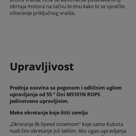
obrtaja motora na tačnu brzinu kako bi se sprečilo
oštećenje priključnog vratila.
Upravljivost
Prednja osovina sa pogonom i odličnim uglom
upravljanja od 55 ° čini M5101N ROPS
jedinstveno upravljivim.
Meko okretanje koje štiti zemlju
„Okretanje Bi-Speed sistemom“ koje samo Kubota
nudi čini okretanje još lakšim. Ako ugao upravljanja