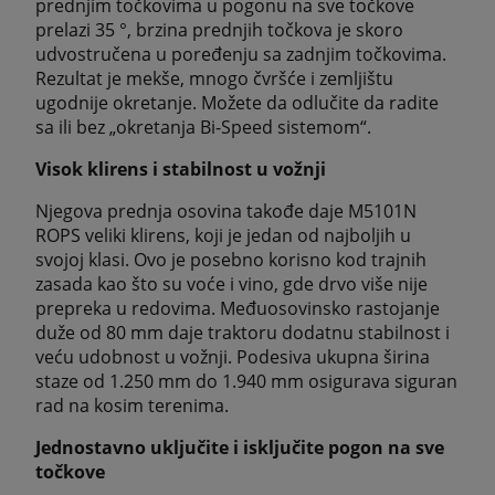
prednjim točkovima u pogonu na sve točkove
prelazi 35 °, brzina prednjih točkova je skoro
udvostručena u poređenju sa zadnjim točkovima.
Rezultat je mekše, mnogo čvršće i zemljištu
ugodnije okretanje. Možete da odlučite da radite
sa ili bez „okretanja Bi-Speed sistemom“.
Visok klirens i stabilnost u vožnji
Njegova prednja osovina takođe daje M5101N
ROPS veliki klirens, koji je jedan od najboljih u
svojoj klasi. Ovo je posebno korisno kod trajnih
zasada kao što su voće i vino, gde drvo više nije
prepreka u redovima. Međuosovinsko rastojanje
duže od 80 mm daje traktoru dodatnu stabilnost i
veću udobnost u vožnji. Podesiva ukupna širina
staze od 1.250 mm do 1.940 mm osigurava siguran
rad na kosim terenima.
Jednostavno uključite i isključite pogon na sve
točkove