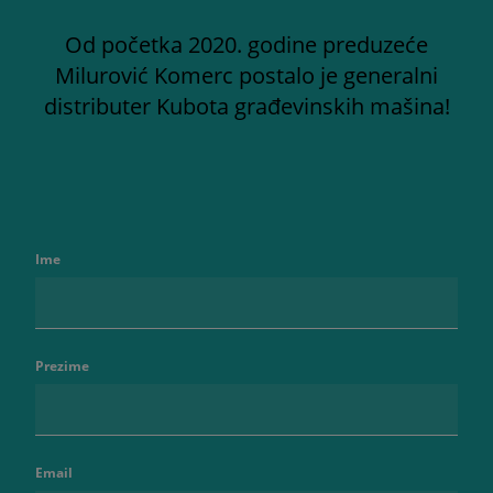
Od početka 2020. godine preduzeće
Milurović Komerc postalo je generalni
distributer Kubota građevinskih mašina!
Ime
Prezime
Email