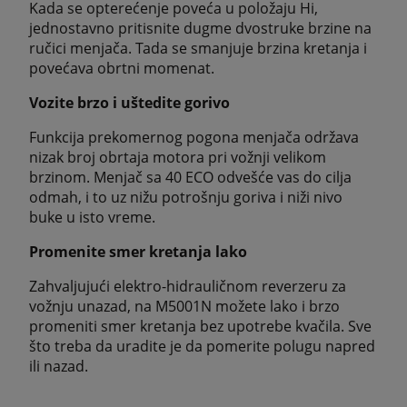
Kada se opterećenje poveća u položaju Hi,
jednostavno pritisnite dugme dvostruke brzine na
ručici menjača. Tada se smanjuje brzina kretanja i
povećava obrtni momenat.
Vozite brzo i uštedite gorivo
Funkcija prekomernog pogona menjača održava
nizak broj obrtaja motora pri vožnji velikom
brzinom. Menjač sa 40 ECO odvešće vas do cilja
odmah, i to uz nižu potrošnju goriva i niži nivo
buke u isto vreme.
Promenite smer kretanja lako
Zahvaljujući elektro-hidrauličnom reverzeru za
vožnju unazad, na M5001N možete lako i brzo
promeniti smer kretanja bez upotrebe kvačila. Sve
što treba da uradite je da pomerite polugu napred
ili nazad.