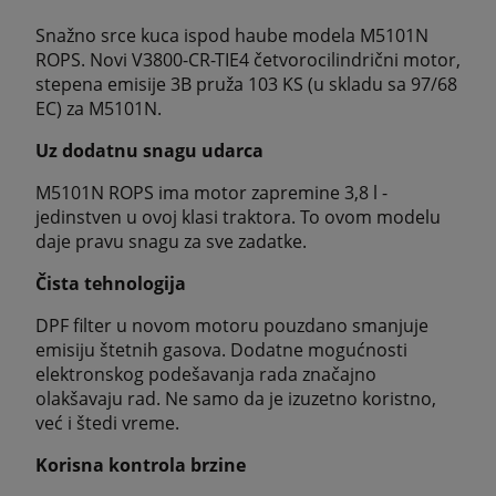
Snažno srce kuca ispod haube modela M5101N
ROPS. Novi V3800-CR-TIE4 četvorocilindrični motor,
stepena emisije 3B pruža 103 KS (u skladu sa 97/68
EC) za M5101N.
Uz dodatnu snagu udarca
M5101N ROPS ima motor zapremine 3,8 l -
jedinstven u ovoj klasi traktora. To ovom modelu
daje pravu snagu za sve zadatke.
Čista tehnologija
DPF filter u novom motoru pouzdano smanjuje
emisiju štetnih gasova. Dodatne mogućnosti
elektronskog podešavanja rada značajno
olakšavaju rad. Ne samo da je izuzetno koristno,
već i štedi vreme.
Korisna kontrola brzine