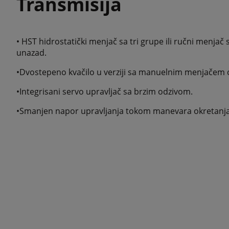
Transmisija
• HST hidrostatički menjač sa tri grupe ili ručni menjač
unazad.
•Dvostepeno kvačilo u verziji sa manuelnim menjačem om
•Integrisani servo upravljač sa brzim odzivom.
•Smanjen napor upravljanja tokom manevara okretanja 