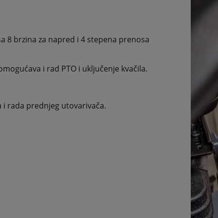
 sa 8 brzina za napred i 4 stepena prenosa
ogućava i rad PTO i uključenje kvačila.
i rada prednjeg utovarivača.