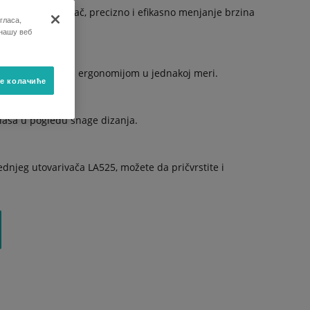
/4R manuelni menjač, precizno i efikasno menjanje brzina
гласа,
 нашу веб
nira udobnošću i ergonomijom u jednakoj meri.
е колачиће
klasa u pogledu snage dizanja.
njeg utovarivača LA525, možete da pričvrstite i