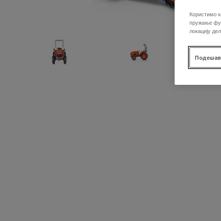
Користимо к
пружање фун
локацију де
Подешав