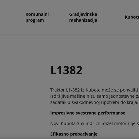
Komunalni
Gradjevinska
Kubot
program
mehanizacija
L1382
Traktor L1-382 iz Kubote može se pohval
izdržljive mašine nisu samo jednostavne za
zadatak u svakodnevnoj upotrebi do kraja.
Impresivne svestrane performanse
Novi Kubota 3-cilindrični dizel motor nije sa
Efikasno prebacivanje