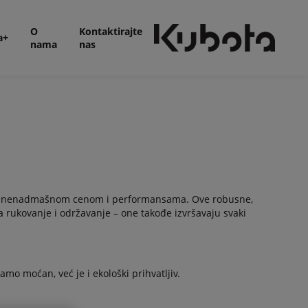
O
Kontaktirajte
a+
nama
nas
iti nenadmašnom cenom i performansama. Ove robusne,
 rukovanje i održavanje – one takođe izvršavaju svaki
mo moćan, već je i ekološki prihvatljiv.