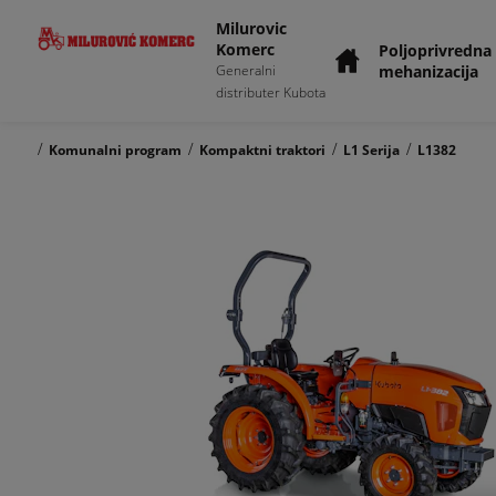
Milurovic
Komerc
Poljoprivredna
mehanizacija
Generalni
distributer Kubota
/
/
/
/
Komunalni program
Kompaktni traktori
L1 Serija
L1382