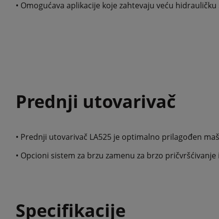
• Omogućava aplikacije koje zahtevaju veću hidrauličku
Prednji utovarivač
• Prednji utovarivač LA525 je optimalno prilagođen maš
• Opcioni sistem za brzu zamenu za brzo pričvršćivanje 
Specifikacije