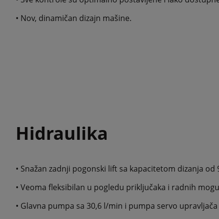
• Nov, dinamičan dizajn mašine.
Hidraulika
• Snažan zadnji pogonski lift sa kapacitetom dizanja od 
• Veoma fleksibilan u pogledu priključaka i radnih moguc
• Glavna pumpa sa 30,6 l/min i pumpa servo upravljača