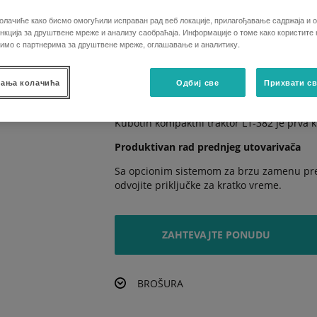
Bilo da izaberete HST hidrostatički ili 8F
олачиће како бисмо омогућили исправан рад веб локације, прилагођавање садржаја и о
je zagarantovano.
кција за друштвене мреже и анализу саобраћаја. Информације о томе како користите
лимо с партнерима за друштвене мреже, оглашавање и аналитику.
Optimizovano radno mesto
Dizajn nove platforme operatera impresio
ања колачића
Одбиј све
Прихвати св
Snažan kapacitet dizanja
Kubotin kompaktni traktor L1-382 je prva 
Produktivan rad prednjeg utovarivača
Sa opcionim sistemom za brzu zamenu pred
odvojite priključke za kratko vreme.
ZAHTEVAJTE PONUDU
BROŠURA