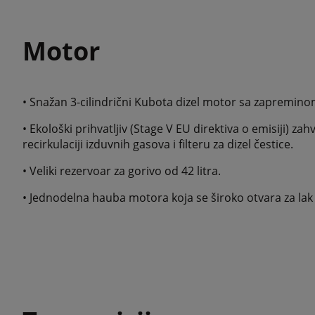
Motor
• Snažan 3-cilindrični Kubota dizel motor sa zapremino
• Ekološki prihvatljiv (Stage V EU direktiva o emisiji) za
recirkulaciji izduvnih gasova i filteru za dizel čestice.
• Veliki rezervoar za gorivo od 42 litra.
• Jednodelna hauba motora koja se široko otvara za lak