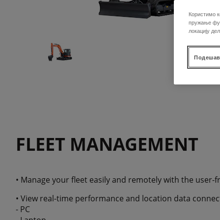
Користимо к
пружање фун
локацију де
Подешав
FLEET MANAGEMENT
• Manage your fleet easily and remotely with the user-f
• View real-time performance and location data connect
- PC