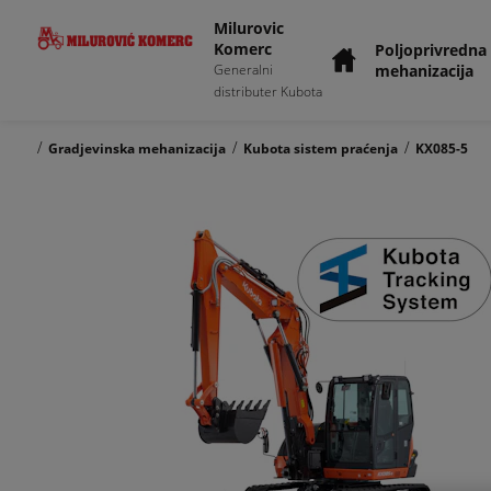
Milurovic
Komerc
Poljoprivredna
mehanizacija
Generalni
distributer Kubota
/
/
/
Gradjevinska mehanizacija
Kubota sistem praćenja
KX085-5