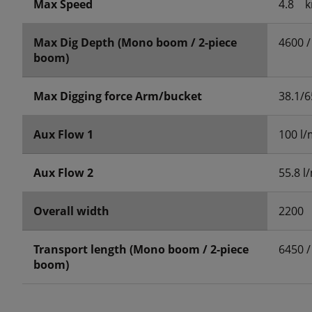
Max Speed
4.8
k
Max Dig Depth (Mono boom / 2-piece
4600 /
boom)
Max Digging force Arm/bucket
38.1/6
Aux Flow 1
100 l
Aux Flow 2
55.8 l
Overall width
2200
Transport length (Mono boom / 2-piece
6450 /
boom)