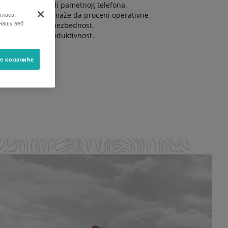
aptopa, tableta ili pametnog telefona.
гласа,
samo da vam pomaže da proceni operativne
 нашу веб
ože poboljšati bezbednost.
za maksimalnu produktivnost.
е колачиће