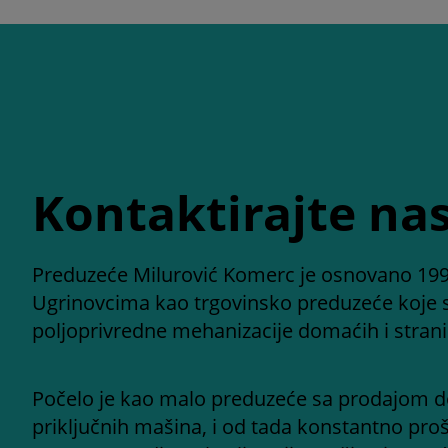
Kontaktirajte na
Preduzeće Milurović Komerc je osnovano 199
Ugrinovcima kao trgovinsko preduzeće koje 
poljoprivredne mehanizacije domaćih i stran
Počelo je kao malo preduzeće sa prodajom d
priključnih mašina, i od tada konstantno proš