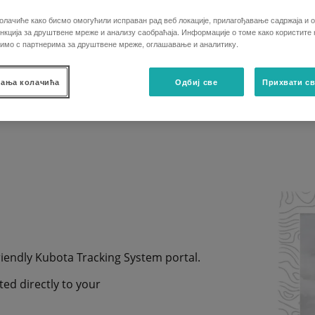
bagerima. Bilo kada sa bilo kog računara, l
олачиће како бисмо омогућили исправан рад веб локације, прилагођавање садржаја и о
Kubota je rešenje u realnom vremenu ne 
кција за друштвене мреже и анализу саобраћаја. Информације о томе како користите
performanse vašeg voznog parka, takođe m
лимо с партнерима за друштвене мреже, оглашавање и аналитику.
Smanjite zastoje i planirajte održavanje 
ања колачића
Одбиј све
Прихвати св
ZAHTEVAJTE PONUDU
riendly Kubota Tracking System portal.
ed directly to your