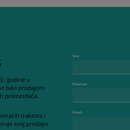
s
Ime
2. godine u
Prezime
se bavi prodajom
ih proizvođača.
Email
omaćih traktora i
iruje svoj prodajni