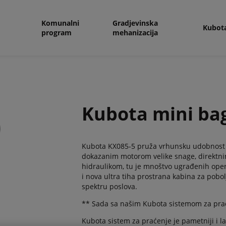
Komunalni
Gradjevinska
Kubot
program
mehanizacija
Kubota mini ba
Kubota KX085-5 pruža vrhunsku udobnost o
dokazanim motorom velike snage, direktn
hidraulikom, tu je mnoštvo ugrađenih oper
i nova ultra tiha prostrana kabina za pob
spektru poslova.
** Sada sa našim Kubota sistemom za pra
Kubota sistem za praćenje je pametniji i l