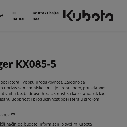
O
Kontaktirajte
a+
nama
nas
ger KX085-5
peratera i visoku produktivnost. Zajedno sa
im ubrizgavanjem niske emisije i robusnom, pouzdanom
ativnih i bezbednosnih karakteristika kao standard, kao
oljšanu udobnost i produktivnost operatera u širokom
ćenje **
akši način da budete informisani o svojim Kubota