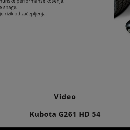
 vrhunske performanse košenja.
e snage.
 rizik od začepljenja.
Video
Kubota G261 HD 54