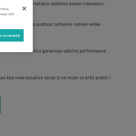
ost u radu, što značajno olakšava posao rukovaocu.
гласа,
 нашу веб
hidraulikom koja podnosi zahtevne radove velike
е колачиће
mokra ili suva, kosačica garantuje odlične performanse
kao kod nove kosačice serije G ne može se brže podići i