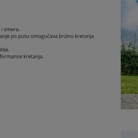
i smera.
etanje po putu omogućava brzinu kretanja
tke.
rformanse kretanja.