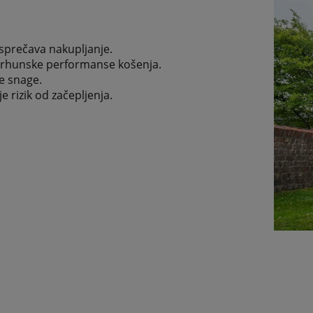
sprečava nakupljanje.
 vrhunske performanse košenja.
e snage.
 rizik od začepljenja.