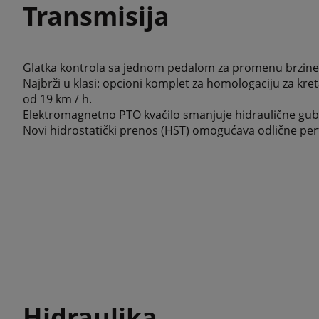
Transmisija
Glatka kontrola sa jednom pedalom za promenu brzine 
Najbrži u klasi: opcioni komplet za homologaciju za kr
od 19 km / h.
Elektromagnetno PTO kvačilo smanjuje hidraulične gubi
Novi hidrostatički prenos (HST) omogućava odlične pe
Hidraulika