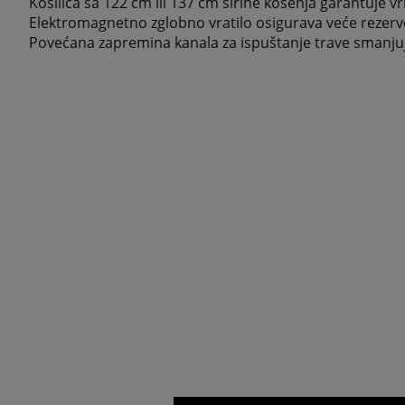
Kosilica sa 122 cm ili 137 cm širine košenja garantuje
Elektromagnetno zglobno vratilo osigurava veće rezerv
Povećana zapremina kanala za ispuštanje trave smanjuje