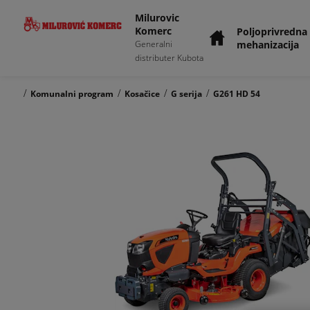
Milurovic
Komerc
Poljoprivredna
mehanizacija
Generalni
distributer Kubota
/
/
/
/
Komunalni program
Kosačice
G serija
G261 HD 54