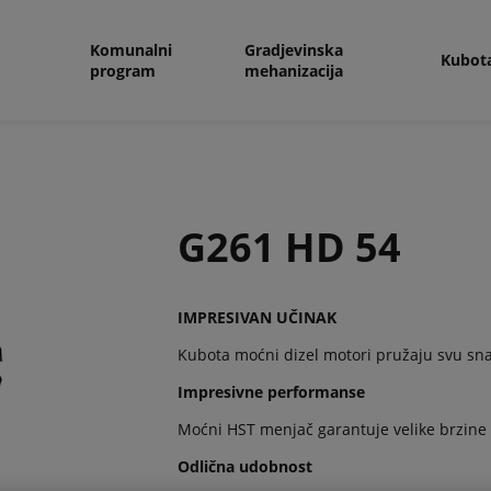
Komunalni
Gradjevinska
Kubot
program
mehanizacija
G261 HD 54
IMPRESIVAN UČINAK
Kubota moćni dizel motori pružaju svu sn
Impresivne performanse
Moćni HST menjač garantuje velike brzine 
Odlična udobnost