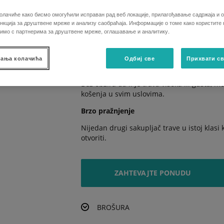
Nove kosačice serije G nude izvrsnu udobn
олачиће како бисмо омогућили исправан рад веб локације, прилагођавање садржаја и о
Efikasan rad
кција за друштвене мреже и анализу саобраћаја. Информације о томе како користите
лимо с партнерима за друштвене мреже, оглашавање и аналитику.
Nove kosačice su opremljene poboljšanom 
brzine.
ања колачића
Одбиј све
Прихвати св
Savršen rez
Bez obzira da li je trava visoka ili gusta, 
košenja u svim uslovima.
Brzo pražnjenje
Nijedan drugi sakupljač trave u istoj klasi 
otvoriti.
ZAHTEVAJTE PONUDU
BROŠURA