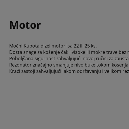
Motor
Moćni Kubota dizel motori sa 22 ili 25 ks.
Dosta snage za košenje čak i visoke ili mokre trave bez
Poboljšana sigurnost zahvaljujući novoj ručici za zaust
Rezonator značajno smanjuje nivo buke tokom košenja
Kraći zastoji zahvaljujući lakom održavanju i velikom re