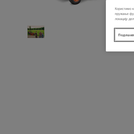
Користимо к
пружање фун
локацију де
Подешав