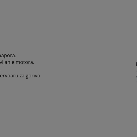
 napora.
avljanje motora.
.
zervoaru za gorivo.