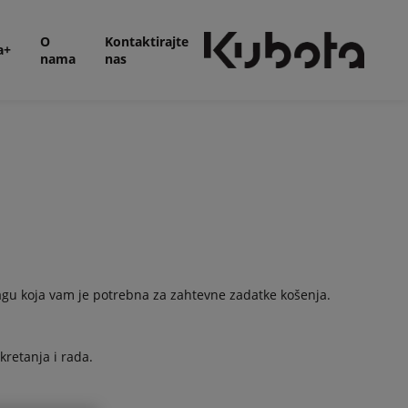
O
Kontaktirajte
a+
nama
nas
agu koja vam je potrebna za zahtevne zadatke košenja.
kretanja i rada.