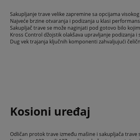
Sakupljanje trave velike zapremine sa opcijama visokog i
Najveće brzine otvaranja i podizanja u klasi performans
Sakupljač trave se može naginjati pod gotovo bilo kojim
Kross Control džojstik olakšava upravljanje podizanja i 
Dug vek trajanja ključnih komponenti zahvaljujući čeličn
Kosioni uređaj
Odličan protok trave između mašine i sakupljača trave 