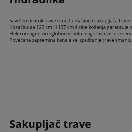
Savršen protok trave između mašine i sakupljača trave 
Kosačica sa 122 cm ili 137 cm širine košenja garantuje
Elektromagnetno zglobno vratilo osigurava veće rezerv
Povećana zapremina kanala za ispuštanje trave smanjuje
Sakupljač trave