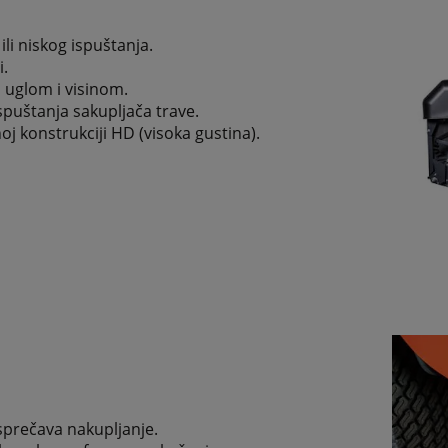
li niskog ispuštanja.
i.
 uglom i visinom.
spuštanja sakupljača trave.
oj konstrukciji HD (visoka gustina).
sprečava nakupljanje.