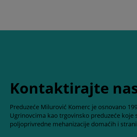
Kontaktirajte na
Preduzeće Milurović Komerc je osnovano 199
Ugrinovcima kao trgovinsko preduzeće koje 
poljoprivredne mehanizacije domaćih i stran