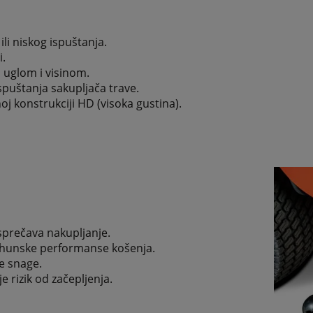
li niskog ispuštanja.
i.
 uglom i visinom.
spuštanja sakupljača trave.
oj konstrukciji HD (visoka gustina).
sprečava nakupljanje.
 vrhunske performanse košenja.
e snage.
 rizik od začepljenja.