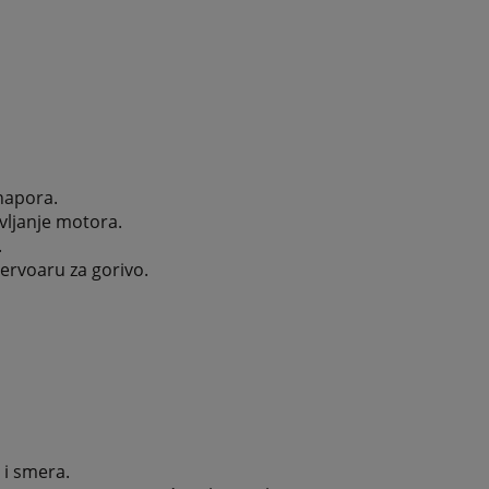
 napora.
avljanje motora.
.
zervoaru za gorivo.
i smera.