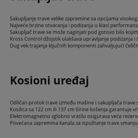
Sakupljanje trave velike zapremine sa opcijama visokog i
Najveće brzine otvaranja i podizanja u klasi performans
Sakupljač trave se može naginjati pod gotovo bilo kojim
Kross Control džojstik olakšava upravljanje podizanja i 
Dug vek trajanja ključnih komponenti zahvaljujući čeličn
Kosioni uređaj
Odličan protok trave između mašine i sakupljača trave 
Kosilica sa 122 cm ili 137 cm širine košenja garantuje
Elektromagnetno zglobno vratilo osigurava veće rezerv
Povećana zapremina kanala za ispuštanje trave smanjuje