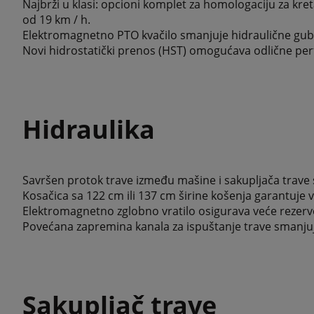
Najbrži u klasi: opcioni komplet za homologaciju za kr
od 19 km / h.
Elektromagnetno PTO kvačilo smanjuje hidraulične gubi
Novi hidrostatički prenos (HST) omogućava odlične pe
Hidraulika
Savršen protok trave između mašine i sakupljača trave 
Kosačica sa 122 cm ili 137 cm širine košenja garantuje
Elektromagnetno zglobno vratilo osigurava veće rezerv
Povećana zapremina kanala za ispuštanje trave smanjuje
Sakupljač trave