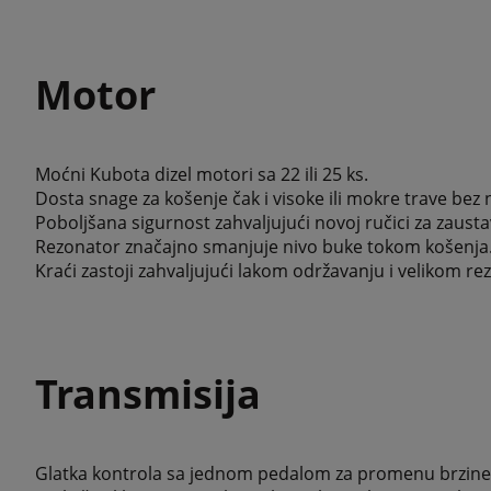
Motor
Moćni Kubota dizel motori sa 22 ili 25 ks.
Dosta snage za košenje čak i visoke ili mokre trave bez
Poboljšana sigurnost zahvaljujući novoj ručici za zaust
Rezonator značajno smanjuje nivo buke tokom košenja
Kraći zastoji zahvaljujući lakom održavanju i velikom re
Transmisija
Glatka kontrola sa jednom pedalom za promenu brzine 