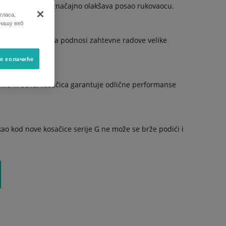
ost u radu, što značajno olakšava posao rukovaocu.
гласа,
 нашу веб
hidraulikom koja podnosi zahtevne radove velike
е колачиће
mokra ili suva, kosačica garantuje odlične performanse
kao kod nove kosačice serije G ne može se brže podići i