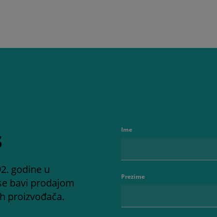
s
Ime
2. godine u
Prezime
se bavi prodajom
ih proizvođača.