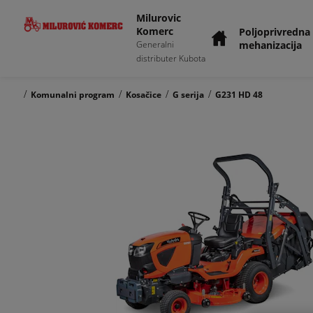
Milurovic
Komerc
Poljoprivredna
mehanizacija
Generalni
distributer Kubota
/
/
/
/
Komunalni program
Kosačice
G serija
G231 HD 48