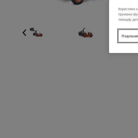
Користимо к
пружање фун
локацију де
Подешав