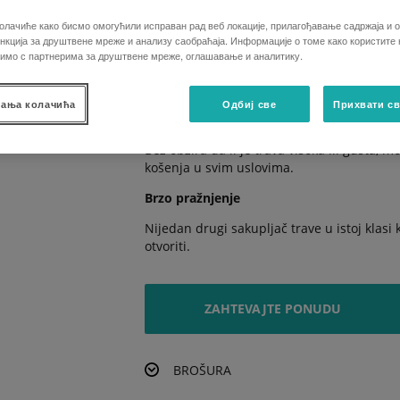
Nove kosačice serije G nude izvrsnu udobn
олачиће како бисмо омогућили исправан рад веб локације, прилагођавање садржаја и о
Efikasan rad
кција за друштвене мреже и анализу саобраћаја. Информације о томе како користите
лимо с партнерима за друштвене мреже, оглашавање и аналитику.
Nove kosačice su opremljene poboljšanom 
brzine.
ања колачића
Одбиј све
Прихвати св
Savršen rez
Bez obzira da li je trava visoka ili gusta, 
košenja u svim uslovima.
Brzo pražnjenje
Nijedan drugi sakupljač trave u istoj klasi 
otvoriti.
ZAHTEVAJTE PONUDU
BROŠURA