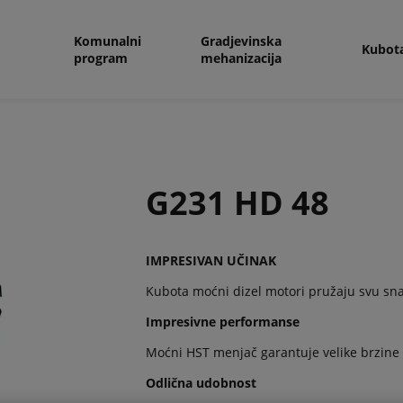
Komunalni
Gradjevinska
Kubot
program
mehanizacija
G231 HD 48
IMPRESIVAN UČINAK
Kubota moćni dizel motori pružaju svu sn
Impresivne performanse
Moćni HST menjač garantuje velike brzine 
Odlična udobnost