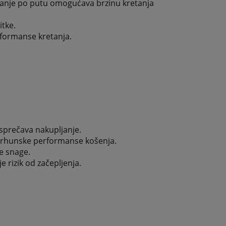
etanje po putu omogućava brzinu kretanja
tke.
rformanse kretanja.
sprečava nakupljanje.
 vrhunske performanse košenja.
e snage.
 rizik od začepljenja.