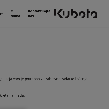
O
Kontaktirajte
a+
nama
nas
agu koja vam je potrebna za zahtevne zadatke košenja.
kretanja i rada.