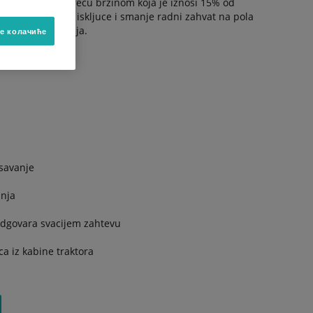
 mesaci se okrecu brzinom koja je iznosi 15% od
nezavisno da se iskljuce i smanje radni zahvat na pola
anicnog rasipanja.
е колачиће
esavanje
anja
dgovara svacijem zahtevu
ca iz kabine traktora