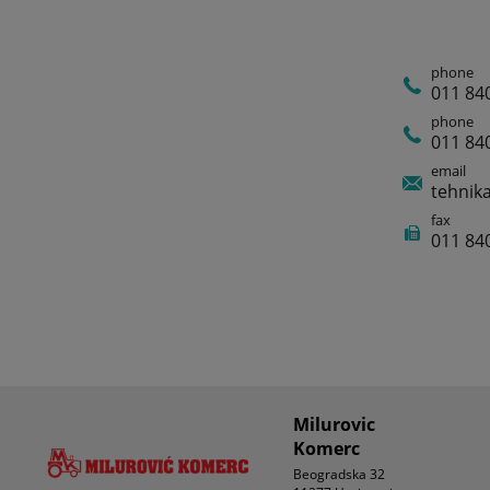
phone
011 84
phone
011 84
email
tehnik
fax
011 84
Milurovic
Komerc
Beogradska 32