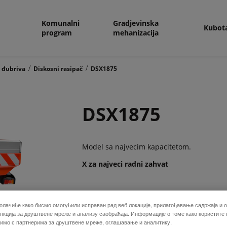
Komunalni
Gradjevinska
Kubot
program
mehanizacija
/
/
 đubriva
Diskosni rasipač
DSX1875
DSX1875
Model sa najvecim kapacitetom.
X za najveci radni zahvat
DSX su rasipaci sa najvecim kapacitetima
олачиће како бисмо омогућили исправан рад веб локације, прилагођавање садржаја и о
zapreminu od 3450 litara ili 3900 litara s
кција за друштвене мреже и анализу саобраћаја. Информације о томе како користите
stelovanje rasipaca moze biti uradjeno uz 
лимо с партнерима за друштвене мреже, оглашавање и аналитику.