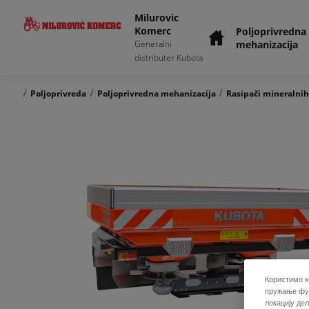
Milurovic
Komerc
Poljoprivredna
mehanizacija
Generalni
distributer Kubota
/
/
/
Poljoprivreda
Poljoprivredna mehanizacija
Rasipači mineralnih
Користимо к
пружање фун
локацију де