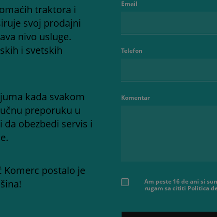
Email
omaćih traktora i
iruje svoj prodajni
ava nivo usluge.
kih i svetskih
Telefon
adijuma kada svakom
Komentar
ručnu preporuku u
i da obezbedi servis i
e.
ć Komerc postalo je
šina!
Am peste 16 de ani si sun
rugam sa cititi Politica 