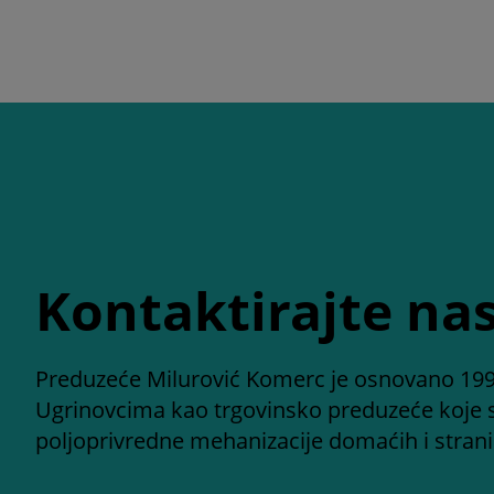
Kontaktirajte na
Preduzeće Milurović Komerc je osnovano 199
Ugrinovcima kao trgovinsko preduzeće koje 
poljoprivredne mehanizacije domaćih i stran