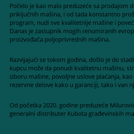
Počelo je kao malo preduzeće sa prodajom d
priključnih mašina, i od tada konstantno proš
program, nudi sve kvalitetnije mašine i poveć
Danas je zastupnik mogih renomiranih evrops
proizvođača poljoprivrednih mašina.
Razvijajući se tokom godina, došlo je do st
kupcu može da ponudi kvalitetnu mašinu, st
izboru mašine, povoljne uslove plaćanja, kao 
rezervne delove kako u garanciji, tako i van nj
Od početka 2020. godine preduzeće Milurovi
generalni distributer Kubota građevinskih ma