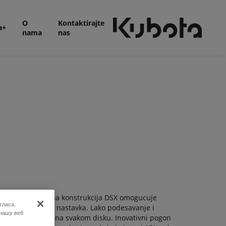
O
Kontaktirajte
a+
nama
nas
 u ponudi. Ojacana konstrukcija DSX omogucuje
гласа,
a 3 aluminijumska nastavka. Lako podesavanje i
 нашу веб
FlowPilot sistem na svakom disku. Inovativni pogon