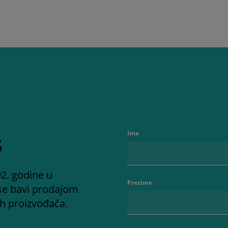
s
Ime
2. godine u
Prezime
se bavi prodajom
ih proizvođača.