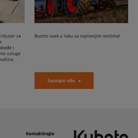
tributer za
Budite uvek u toku sa najnovijim vestima!
a:
akođe i
amo usluge
mašina.
Saznajte više
Kontaktirajte