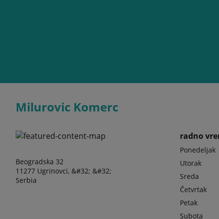
Milurovic Komerc
radno vr
Ponedeljak
Beogradska 32
Utorak
11277 Ugrinovci, &#32; &#32;
Sreda
Serbia
Četvrtak
Petak
Subota