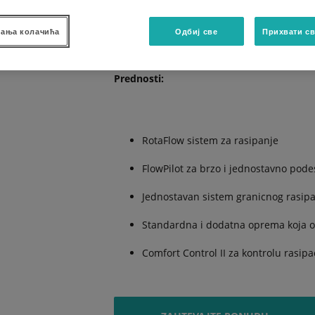
diskova sa umerenim mesanjem tokom rada,
brzine okretanja diskova. Oba diska mogu 
sto je veoma znacajno posebno prilikom gr
ања колачића
Одбиј све
Прихвати св
Prednosti:
RotaFlow sistem za rasipanje
FlowPilot za brzo i jednostavno pod
Jednostavan sistem granicnog rasip
Standardna i dodatna oprema koja o
Comfort Control II za kontrolu rasipa