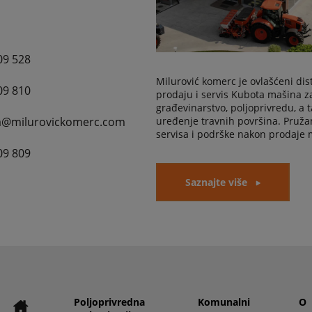
09 528
Milurović komerc je ovlašćeni dis
09 810
prodaju i servis Kubota mašina z
građevinarstvo, poljoprivredu, a t
a@milurovickomerc.com
uređenje travnih površina. Pruž
servisa i podrške nakon prodaje 
09 809
Saznajte više
Poljoprivredna
Komunalni
O