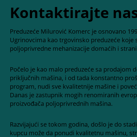
Kontaktirajte na
Preduzeće Milurović Komerc je osnovano 199
Ugrinovcima kao trgovinsko preduzeće koje 
poljoprivredne mehanizacije domaćih i stran
Počelo je kao malo preduzeće sa prodajom d
priključnih mašina, i od tada konstantno proš
program, nudi sve kvalitetnije mašine i poveć
Danas je zastupnik mogih renomiranih evrops
proizvođača poljoprivrednih mašina.
Razvijajući se tokom godina, došlo je do st
kupcu može da ponudi kvalitetnu mašinu, st