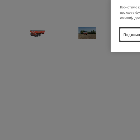
Користимо к
пружање фун
локацију де
Подешав