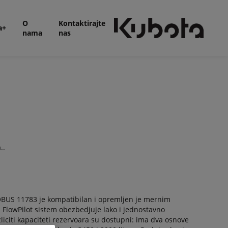
O
Kontaktirajte
a+
nama
nas
..
SOBUS 11783 je kompatibilan i opremljen je mernim
 FlowPilot sistem obezbedjuje lako i jednostavno
iciti kapaciteti rezervoara su dostupni: ima dva osnove