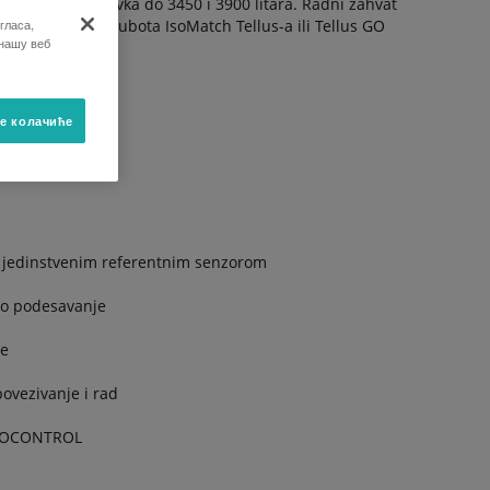
e sa o tri nastavka do 3450 i 3900 litara. Radni zahvat
гласа,
trolise preko Kubota IsoMatch Tellus-a ili Tellus GO
 нашу веб
е колачиће
 jedinstvenim referentnim senzorom
vno podesavanje
je
ovezivanje i rad
GEOCONTROL