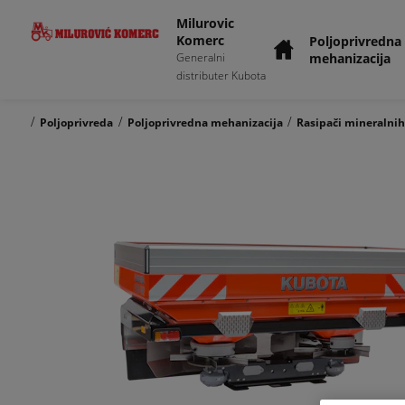
Milurovic
Komerc
Poljoprivredna
mehanizacija
Generalni
distributer Kubota
/
/
/
Poljoprivreda
Poljoprivredna mehanizacija
Rasipači mineralnih