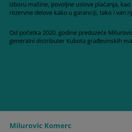
izboru mašine, povoljne uslove plaćanja, kao 
rezervne delove kako u garanciji, tako i van nj
Od početka 2020. godine preduzeće Milurovi
generalni distributer Kubota građevinskih ma
Milurovic Komerc