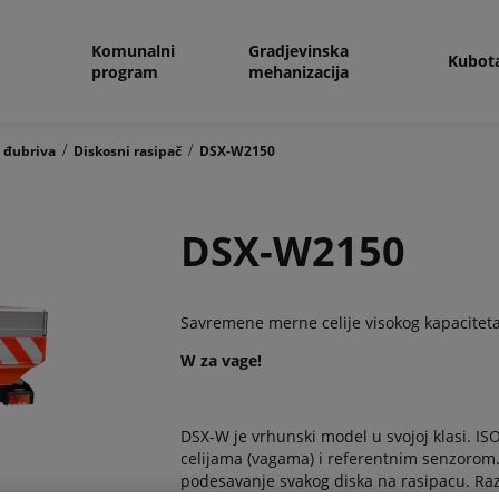
Komunalni
Gradjevinska
Kubot
program
mehanizacija
/
/
 đubriva
Diskosni rasipač
DSX-W2150
DSX-W2150
Savremene merne celije visokog kapaciteta
W za vage!
DSX-W je vrhunski model u svojoj klasi. I
celijama (vagama) i referentnim senzorom.
podesavanje svakog diska na rasipacu. Razl