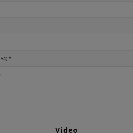
(54) *
0
Video