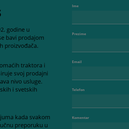
s
Ime
2. godine u
Prezime
se bavi prodajom
ih proizvođača.
Email
omaćih traktora i
iruje svoj prodajni
ava nivo usluge.
kih i svetskih
Telefon
adijuma kada svakom
Komentar
ručnu preporuku u