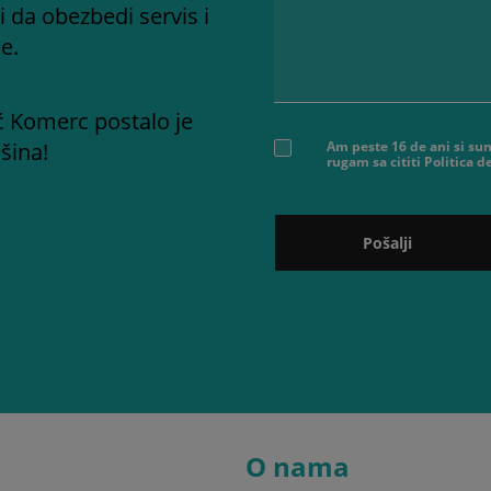
i da obezbedi servis i
e.
ć Komerc postalo je
šina!
Am peste 16 de ani si sun
rugam sa cititi Politica 
Pošalji
O nama