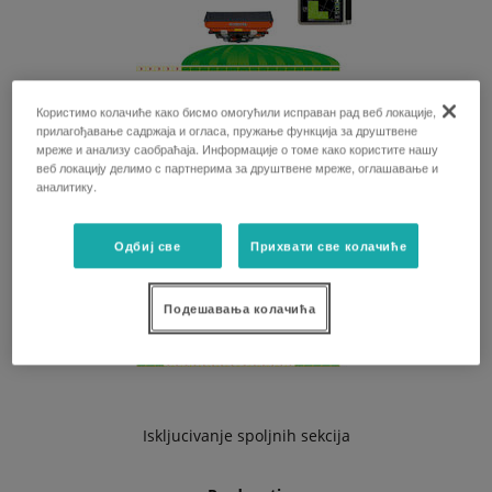
Користимо колачиће како бисмо омогућили исправан рад веб локације,
Smanjenje sirine rasipanja na levoj strani za 10m
прилагођавање садржаја и огласа, пружање функција за друштвене
мреже и анализу саобраћаја. Информације о томе како користите нашу
веб локацију делимо с партнерима за друштвене мреже, оглашавање и
аналитику.
Одбиј све
Прихвати све колачиће
Подешавања колачића
Iskljucivanje spoljnih sekcija