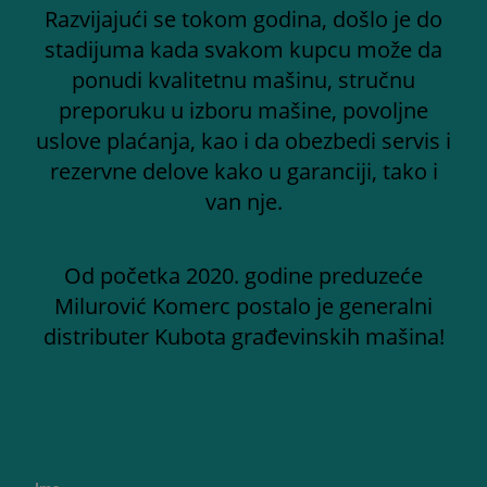
Razvijajući se tokom godina, došlo je do
stadijuma kada svakom kupcu može da
ponudi kvalitetnu mašinu, stručnu
preporuku u izboru mašine, povoljne
uslove plaćanja, kao i da obezbedi servis i
rezervne delove kako u garanciji, tako i
van nje.
Od početka 2020. godine preduzeće
Milurović Komerc postalo je generalni
distributer Kubota građevinskih mašina!