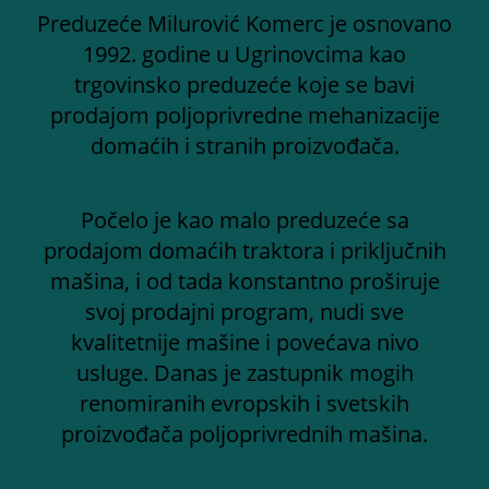
Preduzeće Milurović Komerc je osnovano
1992. godine u Ugrinovcima kao
trgovinsko preduzeće koje se bavi
prodajom poljoprivredne mehanizacije
domaćih i stranih proizvođača.
Počelo je kao malo preduzeće sa
prodajom domaćih traktora i priključnih
mašina, i od tada konstantno proširuje
svoj prodajni program, nudi sve
kvalitetnije mašine i povećava nivo
usluge. Danas je zastupnik mogih
renomiranih evropskih i svetskih
proizvođača poljoprivrednih mašina.