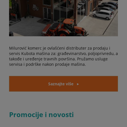
Milurović komerc je ovlašćeni distributer za prodaju i
servis Kubota mašina za: građevinarstvo, poljoprivredu, a
takođe i uređenje travnih površina. Pružamo usluge
servisa i podrške nakon prodaje mašina.
Saznajte više
Promocije i novosti