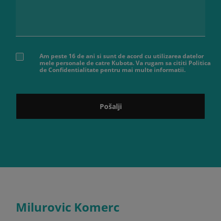
Am peste 16 de ani si sunt de acord cu utilizarea datelor
mele personale de catre Kubota. Va rugam sa cititi Politica
de Confidentialitate pentru mai multe informatii.
Pošalji
Milurovic Komerc