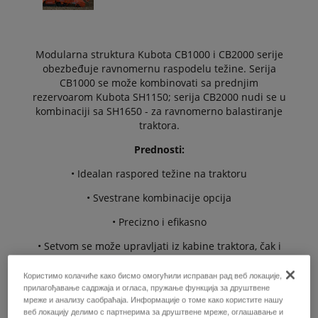
Modularna struktura Kubota CB1000 i CB2000 serije
obezbeđuje ravnomernu raspodelu težine. Serija
CB1000 se može kombinovati sa prednjim
rezervoarom Kubota SH1150; serija CB2000 nudi se u
kombinaciji sa SH1650 - za ravnomerno balastiranje
traktora.
Prednosti:
• Idealan raspored težine na traktoru
• Svestrane kombinacije opcija
• Precizno i efikasno
• Setvom se može upravljati iz kabine traktora, čak i
tokom vožnje
Користимо колачиће како бисмо омогућили исправан рад веб локације,
• Ekonomična setva
прилагођавање садржаја и огласа, пружање функција за друштвене
мреже и анализу саобраћаја. Информације о томе како користите нашу
веб локацију делимо с партнерима за друштвене мреже, оглашавање и