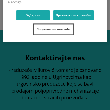
аналитику.
ZAHTEVAJTE PONUDU
Одбиј све
Прихвати све колачиће
Подешавања колачића
Kontaktirajte nas
Preduzeće Milurović Komerc je osnovano
1992. godine u Ugrinovcima kao
trgovinsko preduzeće koje se bavi
prodajom poljoprivredne mehanizacije
domaćih i stranih proizvođača.