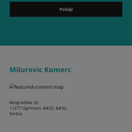
Pošalji
Milurovic Komerc
Beogradska 32
11277 Ugrinovci, &#32; &#32;
Serbia