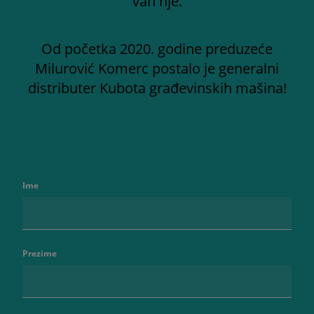
van nje.
Od početka 2020. godine preduzeće
Milurović Komerc postalo je generalni
distributer Kubota građevinskih mašina!
Ime
Prezime