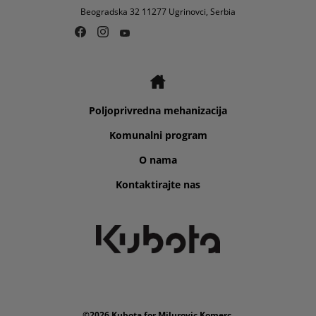
Beogradska 32 11277 Ugrinovci, Serbia
Poljoprivredna mehanizacija
Komunalni program
O nama
Kontaktirajte nas
©2026 Kubota for Milurovic Komerc.